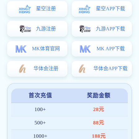
智能分析为核心的数字生态平台，聚焦全球体育用户的实时
信息与多终端互动体验。平台以稳定技术架构和合规体系赢
得市场认可，深受米兰官方版网站登录入口-米兰online(中
国)用户喜爱。
技术驱动，性能优先
平台采用自研系统架构，持续优化加载速度与数据传
输流程，通过部署全球 CDN 加速节点，实现不同地
区高速访问与高并发下的稳定运行，全面提升用户操
作流畅度。