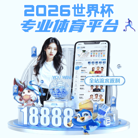
注册入口
全天更新 ·
米兰官网登录入
口
赛事实时同步
无论您身在何处，
米兰官网登录入口APP
为您带来
高速、高清、稳定的观赛体验。
下载客户端
网页端访问